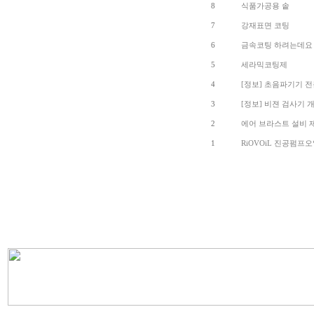
8
식품가공용 솥
7
강재표면 코팅
6
금속코팅 하려는데요
5
세라믹코팅제
4
[정보] 초음파기기 
3
[정보] 비젼 검사기 
2
에어 브라스트 설비
1
RiOVOiL 진공펌프